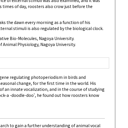
nce of external stimuli was also examined, and it was
s times of day, roosters also crow just before the
aks the dawn every morning as a function of his
ernal stimuli is also regulated by the biological clock.
mative Bio-Molecules, Nagoya University.
f Animal Physiology, Nagoya University.
 gene regulating photoperiodism in birds and
asonal change, for the first time in the world. His
of an innate vocalization, and in the course of studying
ock-a -doodle-doo', he found out how roosters know
earch to gain a further understanding of animal vocal