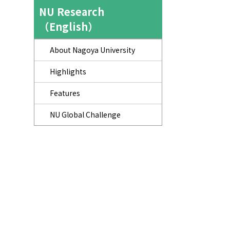
NU Research
（English）
About Nagoya University
Highlights
Features
NU Global Challenge