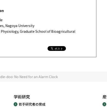
ion
le
les, Nagoya University
Physiology, Graduate School of Bioagricultural
dle-doo: No Need for an Alarm Clock
学術研究
産
若手研究者の育成