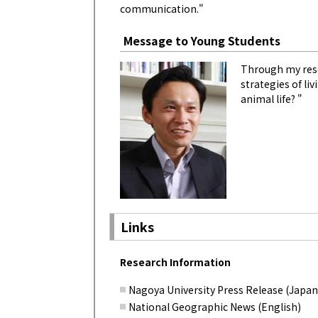
communication."
Message to Young Students
Through my rese
strategies of li
animal life? "
Links
Research Information
Nagoya University Press Release (Japan
National Geographic News (English)