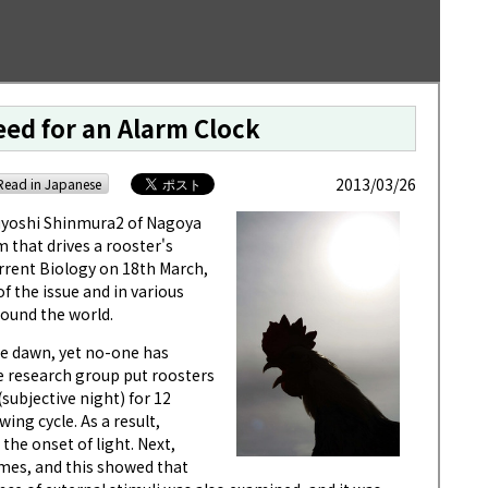
ed for an Alarm Clock
2013/03/26
Read in Japanese
uyoshi Shinmura2 of Nagoya
 that drives a rooster's
urrent Biology on 18th March,
f the issue and in various
round the world.
e dawn, yet no-one has
e research group put roosters
(subjective night) for 12
ing cycle. As a result,
the onset of light. Next,
times, and this showed that