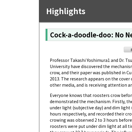
Highlights
Cock-a-doodle-doo: No Ne
Professor Takashi Yoshimura1 and Dr. Ts
University have discovered the mechanism
crow, and their paper was published in C
2013. The research appears on the cover o
other media, and is receiving attention a
Everyone knows that roosters crow befor
demonstrated the mechanism. Firstly, th
under light (subjective day) and dim light 
hours respectively, and recorded their crow
crowing was observed 2 to 3 hours before 
roosters were put under dim light at all 