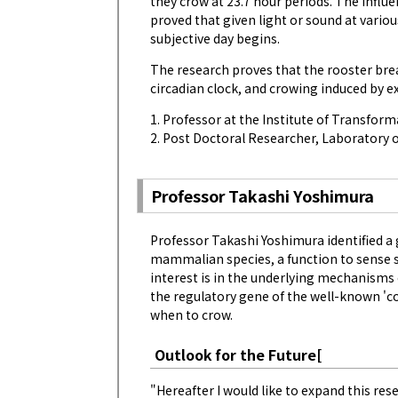
they crow at 23.7 hour periods. The influe
proved that given light or sound at variou
subjective day begins.
The research proves that the rooster bre
circadian clock, and crowing induced by ext
1. Professor at the Institute of Transfor
2. Post Doctoral Researcher, Laboratory o
Professor Takashi Yoshimura
Professor Takashi Yoshimura identified a
mammalian species, a function to sense se
interest is in the underlying mechanisms 
the regulatory gene of the well-known 'c
when to crow.
Outlook for the Future[
"Hereafter I would like to expand this res