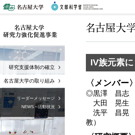
IV族元素
研究支援体制の確立
名古屋大学の取り組み
〈メンバー
◎黒澤 昌志 
リーダーメッセージ
大田 晃生 
NEWS・活動状況
洗平 昌晃 
教）