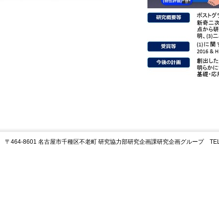
〒464-8601 名古屋市千種区不老町 研究協力部研究企画課研究企画グループ TEL:05