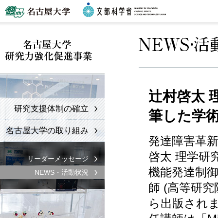
辻村啓太 
研究支援体制の確立
筆した学
名古屋大学の取り組み
発達障害革
啓太 理学研
リーダーメッセージ
機能発達制御
NEWS・活動状況
師 (高等研究
ら出版されま