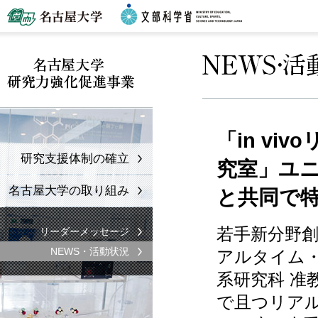
「in v
研究支援体制の確立
究室」ユ
名古屋大学の取り組み
と共同で
若手新分野創
リーダーメッセージ
NEWS・活動状況
アルタイム・
系研究科 准
で且つリア