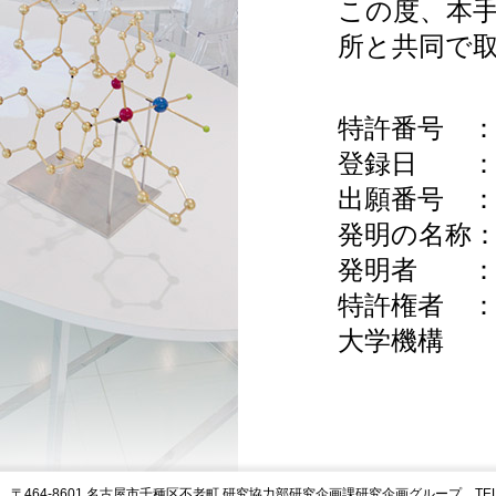
この度、本
所と共同で
特許番号 ：第
登録日 ：令
出願番号 ：特願
発明の名称
発明者 ：横
特許権者 
大学機構
〒464-8601 名古屋市千種区不老町 研究協力部研究企画課研究企画グループ TEL:05