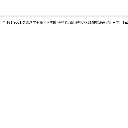
〒464-8601 名古屋市千種区不老町 研究協力部研究企画課研究企画グループ TEL:05