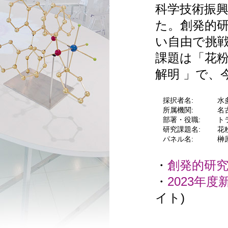
科学技術振
た。創発的
い自由で挑
課題は「花
解明 」で、
採択者名:
水
所属機関:
名
部署・役職:
ト
研究課題名:
花
パネル名:
榊
・
創発的研
・
2023年
イト)