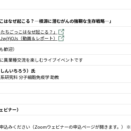
こはなぜ起こる？―根源に潜むがんの強靭な生存戦略―」
のいたちごっこはなぜ起こる？」
/ToKJwjYjOJs（動画＆レポート）
も歓迎）
に異業種交流を楽しむライブイベントです
 しんいちろう）氏
系研究科 分子細胞免疫学 助教
ウェビナー）
申込みください（Zoomウェビナーの申込ページが開きます。） 