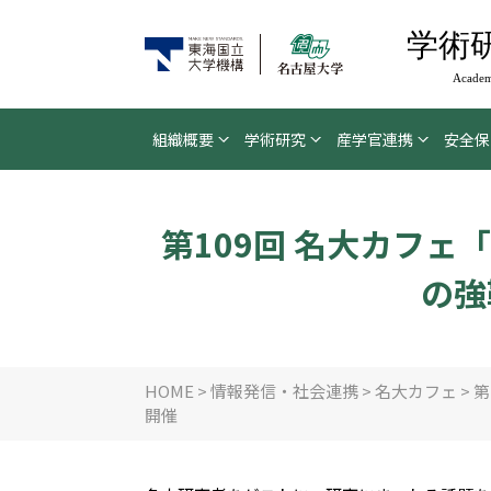
学術
Academ
組織概要
学術研究
産学官連携
安全保
第109回 名大カフ
の強
HOME
>
情報発信・社会連携
>
名大カフェ
>
第
開催