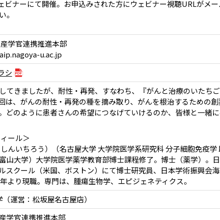
ウェビナーにて開催。お申込みされた方にウェビナー視聴URLがメー
い。
・産学官連携推進本部
.nagoya-u.ac.jp
ラシ
してきましたが、耐性・再発、すなわち、『がんと治療のいたちご
回は、がんの耐性・再発の種を摘み取り、がんを根治するための創
。どのように患者さんの希望につなげていけるのか、皆様と一緒に
フィール＞
 しんいちろう）（名古屋大学 大学院医学系研究科 分子細胞免疫学 
富山大学）大学院医学薬学教育部博士課程修了。博士（薬学）。日本学
ルスクール（米国、ボストン）にて博士研究員、日本学術振興会海外
23年より現職。専門は、腫瘍生物学、エピジェネティクス。
エ大学（運営：松坂屋名古屋店）
産学官連携推進本部