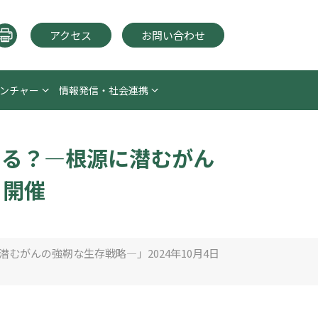
アクセス
お問い合わせ
ンチャー
情報発信・社会連携
こる？―根源に潜むがん
日開催
むがんの強靭な生存戦略―」2024年10月4日