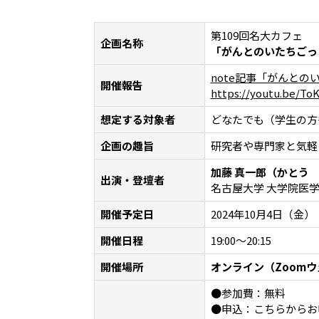
第109回名大カフェ
企画名称
「がんとのいたちごっ
note記事「がんと
開催報告
https://youtu.be
想定する対象者
どなたでも（学生の方
企画の趣旨
研究者や専門家と気軽
加藤 真一郎（かとう
出演・登壇者
名古屋大学 大学院医学
開催予定日
2024年10月4日（金）
開催日程
19:00〜20:15
開催場所
オンライン（Zoom
●参加費：無料
●申込：こちらからお