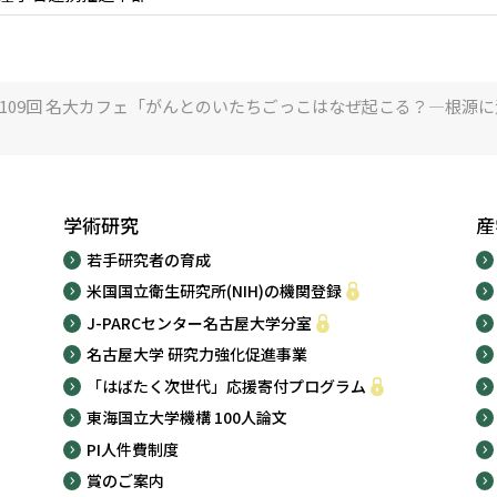
109回 名大カフェ「がんとのいたちごっこはなぜ起こる？―根源に潜
学術研究
産
若手研究者の育成
米国国立衛生研究所(NIH)の機関登録
J-PARCセンター名古屋大学分室
名古屋大学 研究力強化促進事業
「はばたく次世代」応援寄付プログラム
東海国立大学機構 100人論文
PI人件費制度
賞のご案内