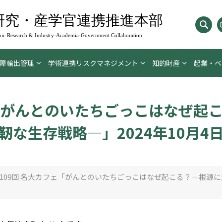
研究・産学官連携推進本部
ic Research & Industry-Academia-
Government Collaboration
障輸出管理
学術連携リスクマネジメント
知的財産
起業・ベ
ェ「がんとのいたちごっこはなぜ起
靭な生存戦略―」2024年10月4
109回 名大カフェ「がんとのいたちごっこはなぜ起こる？―根源に潜