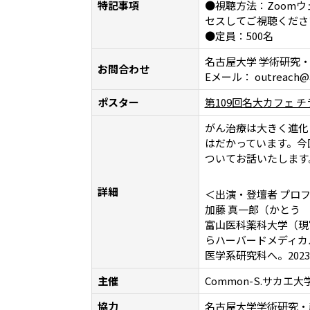
特記事項
●視聴方法：Zoom
セスしてご視聴くださ
●定員：500名
名古屋大学 学術研究
お問合わせ
Eメール： outreach@aip
ポスター
第109回名大カフェ チ
がん治療は大きく進化
はだかっています。今
ついてお話いたします
詳細
＜出演・登壇者 プロ
加藤 真一郎（かとう
富山医科薬科大学（現
らハーバードメディカ
医学系研究科へ。20
主催
Common-S.サカ
協力
名古屋大学学術研究・