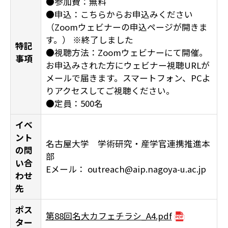
●参加費：無料
●申込：こちらからお申込みください
（Zoomウェビナーの申込ページが開きま
す。） ※終了しました
特記
●視聴方法：Zoomウェビナーにて開催。
事項
お申込みされた方にウェビナー視聴URLが
メールで届きます。スマートフォン、PCよ
りアクセスしてご視聴ください。
●定員：500名
イベ
ント
名古屋大学 学術研究・産学官連携推進本
の問
部
い合
Eメール： outreach@aip.nagoya-u.ac.jp
わせ
先
ポス
第88回名大カフェチラシ_A4.pdf
ター