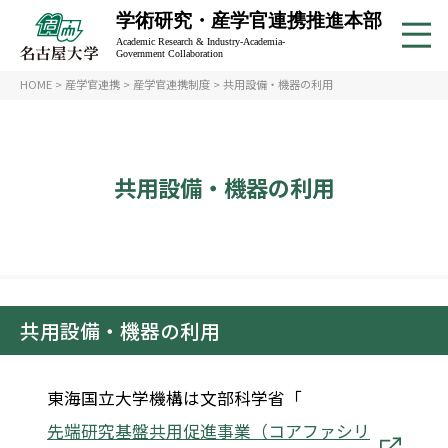
学術研究・産学官連携推進本部
Academic Research & Industry-Academia-
Government Collaboration
HOME
>
産学官連携
>
産学官連携制度
>
共用設備・機器の利用
共用設備・機器の利用
共用設備・機器の利用
東海国立大学機構は文部科学省「
先端研究基盤共用促進事業（コアファシリ