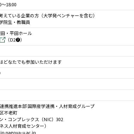
～18:00
考えている企業の方（大学発ベンチャーを含む）
学院生・教職員
坂田・平田ホール
（D2➐）
はどなたでも参加いただけます
）
官連携推進本部 国際産学連携・人材育成グループ
種区不老町
コンプレックス（NIC）302
（ビジネス人材育成センター）
p.nagoya-u.ac.jp