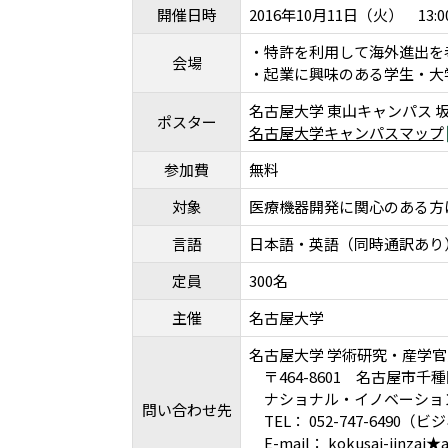
開催日時
2016年10月11日（火） 13:00
・特許を利用して海外進出を
会場
・起業に興味のある学生・大
名古屋大学 東山キャンパス 
ポスター
名古屋大学キャンパスマップ
参加費
無料
対象
医療機器開発に関心のある方
言語
日本語・英語（同時通訳あり
定員
300名
主催
名古屋大学
名古屋大学 学術研究・産学
〒464-8601 名古屋市千
ナショナル・イノベーション・
問い合わせ先
TEL： 052-747-6490
E-mail： kokusai-jinzai★ai