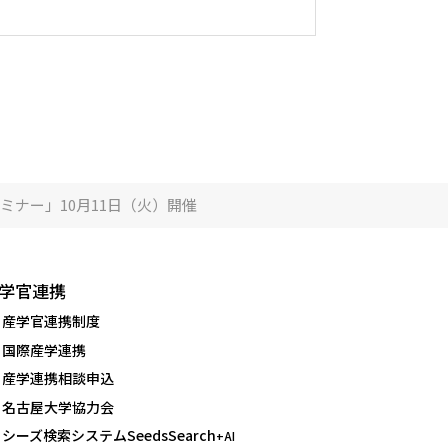
ナー」10月11日（火）開催
学官連携
産学官連携制度
国際産学連携
産学連携相談申込
名古屋大学協力会
シーズ検索システムSeedsSearch
+AI