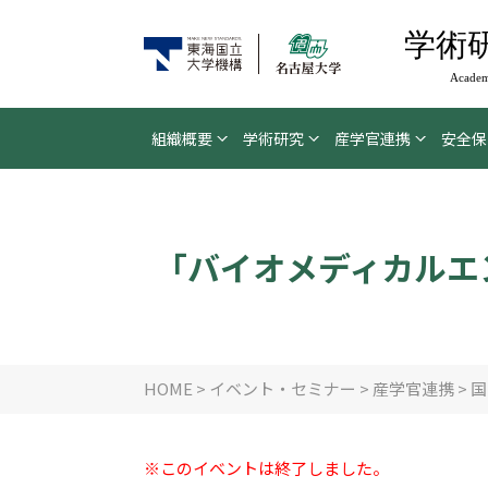
学術
Academ
組織概要
学術研究
産学官連携
安全保
「バイオメディカルエ
HOME
>
イベント・セミナー
>
産学官連携
>
国
※このイベントは終了しました。