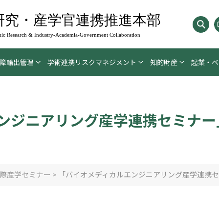
研究・産学官連携推進本部
ic Research & Industry-Academia-
Government Collaboration
障輸出管理
学術連携リスクマネジメント
知的財産
起業・ベ
ンジニアリング産学連携セミナー」
際産学セミナー
>
「バイオメディカルエンジニアリング産学連携セミ