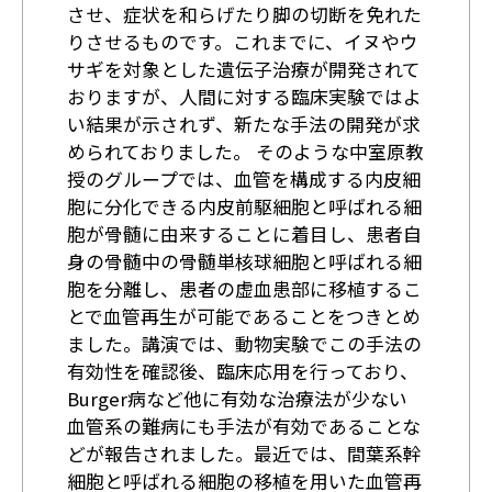
させ、症状を和らげたり脚の切断を免れた
りさせるものです。これまでに、イヌやウ
サギを対象とした遺伝子治療が開発されて
おりますが、人間に対する臨床実験ではよ
い結果が示されず、新たな手法の開発が求
められておりました。 そのような中室原教
授のグループでは、血管を構成する内皮細
胞に分化できる内皮前駆細胞と呼ばれる細
胞が骨髄に由来することに着目し、患者自
身の骨髄中の骨髄単核球細胞と呼ばれる細
胞を分離し、患者の虚血患部に移植するこ
とで血管再生が可能であることをつきとめ
ました。講演では、動物実験でこの手法の
有効性を確認後、臨床応用を行っており、
Burger病など他に有効な治療法が少ない
血管系の難病にも手法が有効であることな
どが報告されました。最近では、間葉系幹
細胞と呼ばれる細胞の移植を用いた血管再