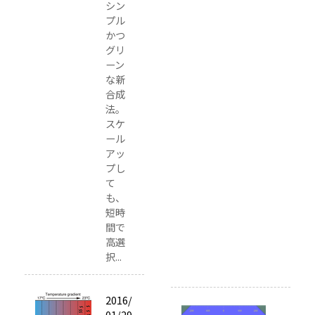
教
シン
プル
授
かつ
（
グリ
「
ーン
名
な新
大
合成
ウ
法。
スケ
ォ
ール
ッ
アッ
チ
プし
」
て
よ
も、
短時
り
間で
転
高選
載
択...
）
2016/
2
01/29