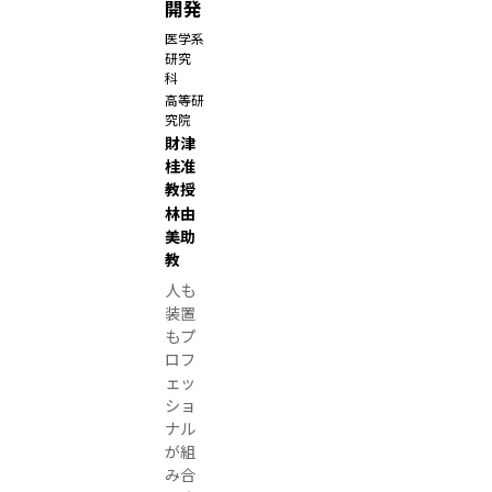
開発
構
医学系
辻
研究
篤
科
子
高等研
究院
特
財津
任
桂准
教
教授
授
林由
美助
（
教
「
人も
名
装置
大
もプ
ウ
ロフ
ォ
ェッ
ッ
ショ
ナル
チ
が組
」
み合
よ