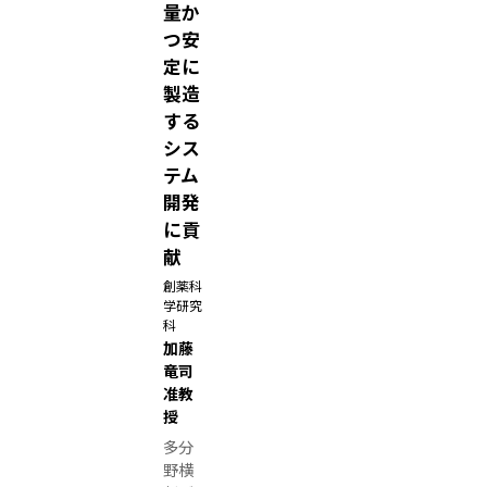
量か
の
つ安
悔
定に
恨
製造
国
する
際
シス
機
テム
構
開発
辻
に貢
篤
献
子
創薬科
特
学研究
科
任
加藤
教
竜司
授
准教
（
授
「
多分
名
野横