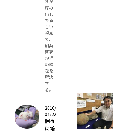
断が
大
産み
ウ
出し
ォ
た新
ッ
しい
チ
視点
」
で、
創薬
よ
研究
り
現場
転
の課
載
題を
）
解決
す
る。
2
0
2016/
1
04/22
8
個々
/
0
に培
6