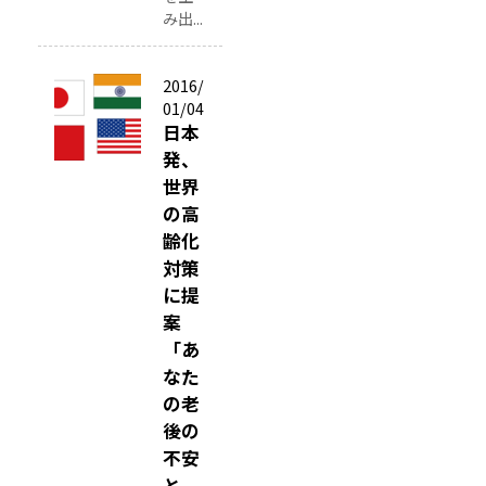
！
み出...
K
M
2016/
I
01/04
現
日本
象
発、
解
世界
析
の高
研
齢化
究
対策
セ
に提
ン
案
タ
「あ
ー
なた
、
の老
重
後の
フ
不安
レ
と