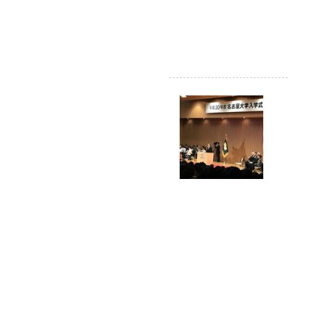
電
子
.
.
.
2
0
1
8
/
0
4
/
2
3
「
勇
気
あ