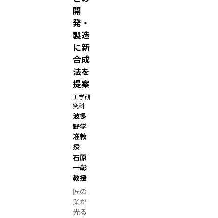
開
彩
発・
な
製造
能
に新
力
合成
を
法を
生
提案
か
す
工学研
究科
国
波多
際
野学
機
准教
授
構
石原
辻
一彰
篤
教授
子
匠の
特
業が
任
光る