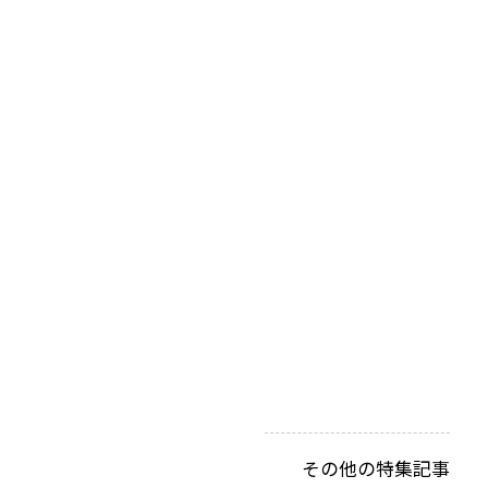
授
（
「
名
大
ウ
ォ
ッ
チ
」
よ
り
転
載
）
その他の特集記事