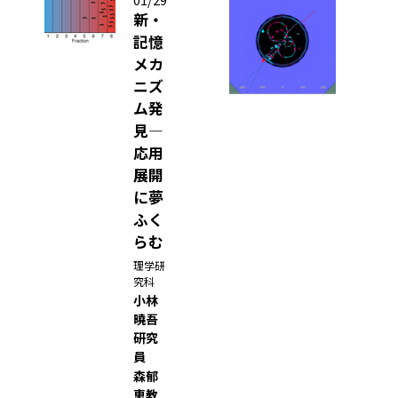
0
新・
1
記憶
8
メカ
/
ニズ
0
ム発
4
/
見―
2
応用
6
展開
S
に夢
u
ふく
p
らむ
e
理学研
r
究科
K
小林
E
曉吾
研究
K
員
B
森郁
加
恵教