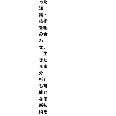
った
/
知
0
識・
5
技術
異
を組
文
み合
化
わ
が
せ、
交
「生
わ
きた
る
まま
大
分
学
析」
博
も可
物
能と
館
なる
国
新技
際
術を
機