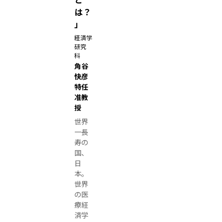
ー
は？
バ
」
ー
経済学
研究
素
科
粒
角谷
子
快彦
物
特任
理
准教
授
学
世界
国
一長
際
寿の
研
国、
究
日
ユ
本。
世界
ニ
の医
ッ
療経
ト
済学
飯