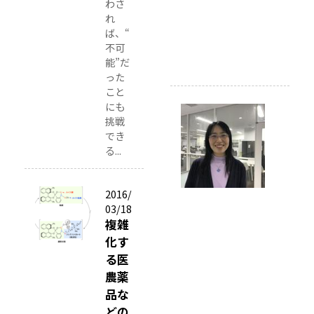
わさ
り
れ
転
ば、“
不可
載
能”だ
）
った
こと
にも
2
挑戦
0
でき
1
る...
8
/
0
2016/
5
03/18
/
複雑
0
化す
1
る医
博
農薬
士
品な
の
どの
多