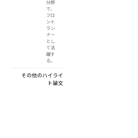
分野
嶋
で、
徹
フロ
ント
教
ラン
授
ナー
高
とし
エ
て活
ネ
躍す
ル
る。
ギ
ー
その他のハイライ
加
ト論文
速
器
研
究
機
構
（
K
E