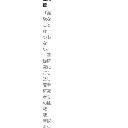
速
授
器
「無
電
駄な
子
こと
は一
-
つも
陽
な
電
い」
子
基
ビ
礎研
究に
ー
打ち
ム
込む
の
若手
初
研究
衝
者ら
突
の挑
戦
に
魂、
成
新説
功
を生