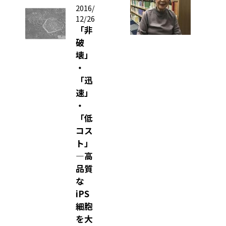
1
2016/
8
12/26
/
「非
0
破
6
/
壊」
1
・
3
「迅
近
速」
代
・
思
「低
想
コス
史
ト」
の
―高
大
品質
家
な
、
iPS
9
細胞
9
を大
歳