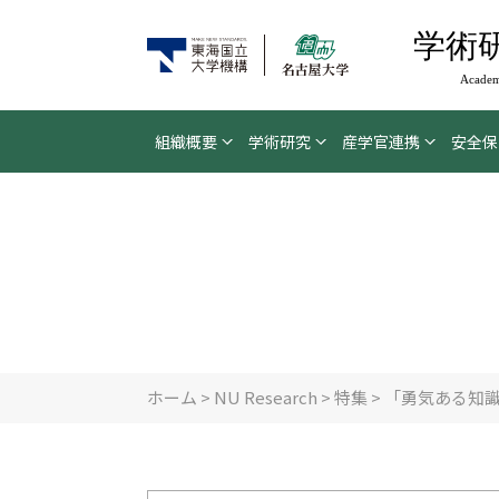
学術
Academ
組織概要
学術研究
産学官連携
安全保
ホーム
>
NU Research
>
特集
> 「勇気ある知