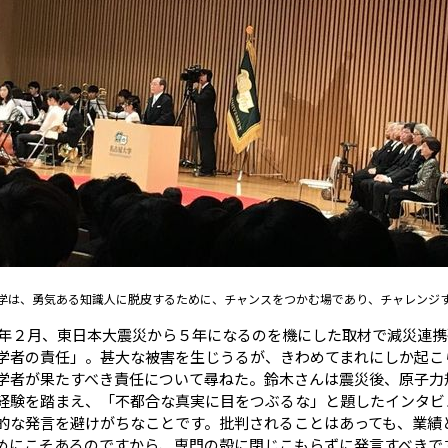
学は、勇気ある知識人に脱皮するために、チャンスをつかむ場であり、チャレンジ
6年２月、東日本大震災から５年になるのを機にした取材で減災連
学者の責任」。甚大な被害を生じうるが、きわめてまれにしか起こ
学者が果たすべき責任について尋ねた。鈴木さんは震災後、原子力
経験を踏まえ、「不都合な真実に目をつぶるな」と題したインタビ
な発言を避けがちなことです。批判されることはあっても、業績
めにこそあるのですから、専門の殻に閉じこもらずに発言すべきで