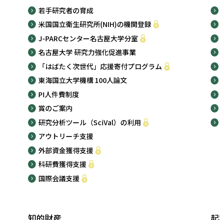
若手研究者の育成
米国国立衛生研究所(NIH)の機関登録
J-PARCセンター名古屋大学分室
名古屋大学 研究力強化促進事業
「はばたく次世代」応援寄付プログラム
東海国立大学機構 100人論文
PI人件費制度
賞のご案内
研究分析ツール（SciVal）の利用
アウトリーチ支援
外部資金獲得支援
科研費獲得支援
国際会議支援
知的財産
起