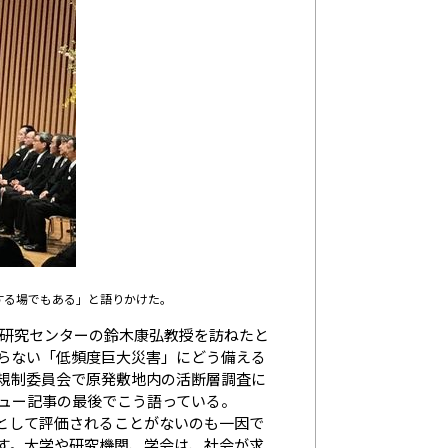
する場でもある」と語りかけた。
携研究センターの鈴木康弘教授を訪ねたと
らない「低頻度巨大災害」にどう備える
規制委員会で原発敷地内の活断層調査に
ュー記事の最後でこう語っている。
として評価されることがないのも一因で
す。大学や研究機関、学会は、社会が求