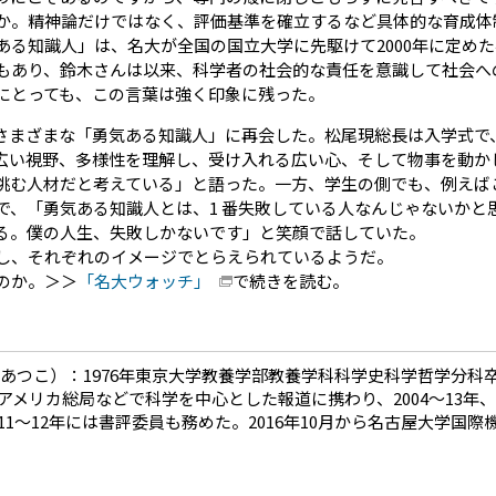
か。精神論だけではなく、評価基準を確立するなど具体的な育成体
る知識人」は、名大が全国の国立大学に先駆けて2000年に定め
もあり、鈴木さんは以来、科学者の社会的な責任を意識して社会へ
にとっても、この言葉は強く印象に残った。
まざまな「勇気ある知識人」に再会した。松尾現総長は入学式で
広い視野、多様性を理解し、受け入れる広い心、そして物事を動か
挑む人材だと考えている」と語った。一方、学生の側でも、例えば
で、「勇気ある知識人とは、1 番失敗している人なんじゃないかと
る。僕の人生、失敗しかないです」と笑顔で話していた。
し、それぞれのイメージでとらえられているようだ。
のか。＞＞
「名大ウォッチ」
で続きを読む。
 あつこ）：1976年東京大学教養学部教養学科科学史科学哲学分科
アメリカ総局などで科学を中心とした報道に携わり、2004〜13年
11〜12年には書評委員も務めた。2016年10月から名古屋大学国際