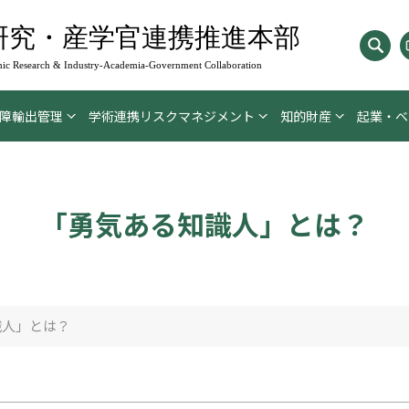
研究・産学官連携推進本部
ic Research & Industry-Academia-
Government Collaboration
障輸出管理
学術連携リスクマネジメント
知的財産
起業・ベ
「勇気ある知識人」とは？
識人」とは？