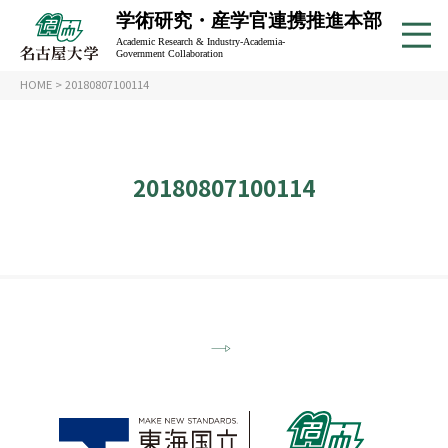
学術研究・産学官連携推進本部
Academic Research & Industry-Academia-
Government Collaboration
HOME
>
20180807100114
20180807100114