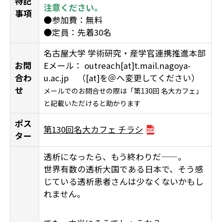
特記
注意ください。
事項
●参加費：無料
●定員：先着30名
名古屋大学 学術研究・産学官連携推進本部
お問
Eメール： outreach[at]t.mail.nagoya-
合わ
u.ac.jp （[at]を＠へ変更してください）
せ
メールでのお問合せの際は「第130回 名大カフェ」
と記載いただけると助かります
ポス
第130回名大カフェ チラシ
ター
透析になったら、もう終わりだ——。
世界有数の透析大国である日本で、そう感
じている透析患者さんは少なくないかもし
れません。