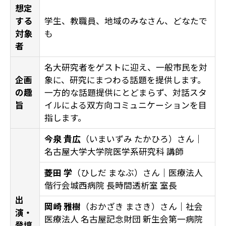
想定
する
学生、教職員、地域のみなさん、どなたで
対象
も
者
名大研究者をゲストに迎え、一般市民を対
企画
象に、研究にまつわる話題を提供します。
の趣
一方的な話題提供にとどまらず、対話スタ
旨
イルによる双方向コミュニケーションを目
指します。
今泉 貴広
（いまいずみ たかひろ）さん｜
名古屋大学大学院医学系研究科 講師
菱田 学
（ひしだ まなぶ）さん｜医療法人
偕行会城西病院 長時間透析室 室長
出
岡崎 雅樹
（おかざき まさき）さん｜社会
演・
医療法人 名古屋記念財団 新生会第一病院
登壇