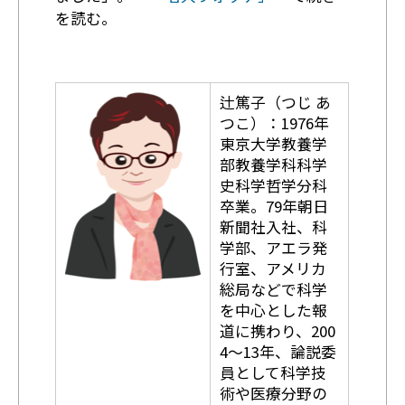
を読む。
辻篤子（つじ あ
つこ）：1976年
東京大学教養学
部教養学科科学
史科学哲学分科
卒業。79年朝日
新聞社入社、科
学部、アエラ発
行室、アメリカ
総局などで科学
を中心とした報
道に携わり、200
4〜13年、論説委
員として科学技
術や医療分野の